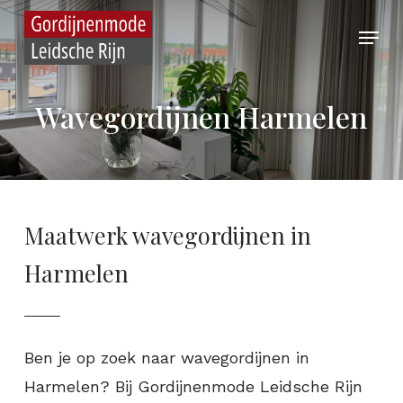
Skip
Menu
to
main
content
Wavegordijnen Harmelen
Maatwerk wavegordijnen in
Harmelen
Ben je op zoek naar wavegordijnen in
Harmelen? Bij Gordijnenmode Leidsche Rijn