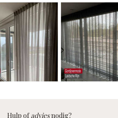
Hulp of
advies
nodig?