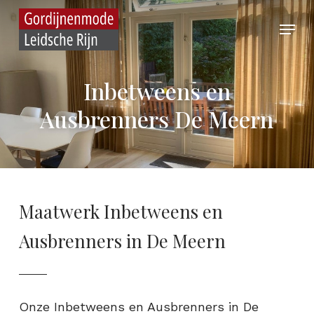
Skip
Menu
to
main
content
Inbetweens en
Ausbrenners De Meern
Maatwerk Inbetweens en
Ausbrenners in De Meern
Onze Inbetweens en Ausbrenners in De